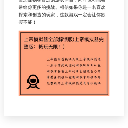
带给你更多的挑战。相信如果你是一名喜欢
探索和创造的玩家，这款游戏一定会让你欲
罢不能！