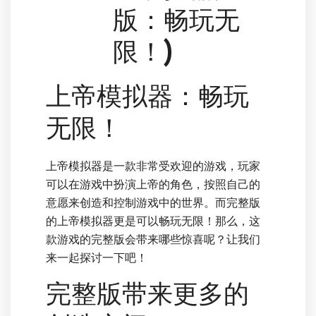
版：畅玩无
限！)
上帝模拟器：畅玩
无限！
上帝模拟器是一款非常受欢迎的游戏，玩家
可以在游戏中扮演上帝的角色，按照自己的
意愿来创造和控制游戏中的世界。而完整版
的上帝模拟器更是可以畅玩无限！那么，这
款游戏的完整版会带来哪些惊喜呢？让我们
来一起探讨一下吧！
完整版带来更多的