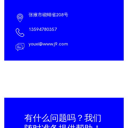
张掖市砌蝴省208号
13594780357
youxi@www.j9.com
有什么问题吗？我们