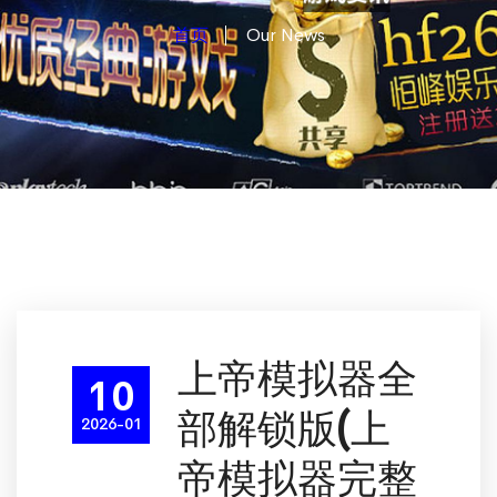
首页
Our News
上帝模拟器全
10
部解锁版(上
2026-01
帝模拟器完整