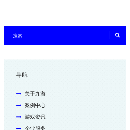
导航
关于九游
案例中心
游戏资讯
企业服务