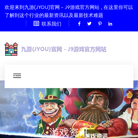
欢迎来到九游(JYOU)官网 - J9游戏官方网站 , 在这里你可以
了解到这个行业的最新资讯以及最新技术难题
联系我们
游戏资讯