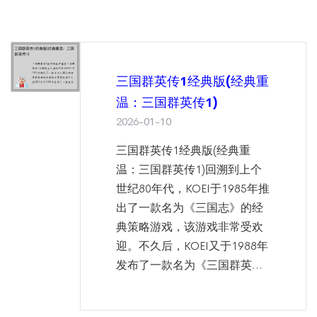
三国群英传1经典版(经典重
温：三国群英传1)
2026-01-10
三国群英传1经典版(经典重
温：三国群英传1)回溯到上个
世纪80年代，KOEI于1985年推
出了一款名为《三国志》的经
典策略游戏，该游戏非常受欢
迎。不久后，KOEI又于1988年
发布了一款名为《三国群英...