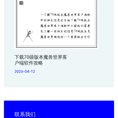
下载70级版本魔兽世界客
户端软件攻略
2026-04-12
联系我们