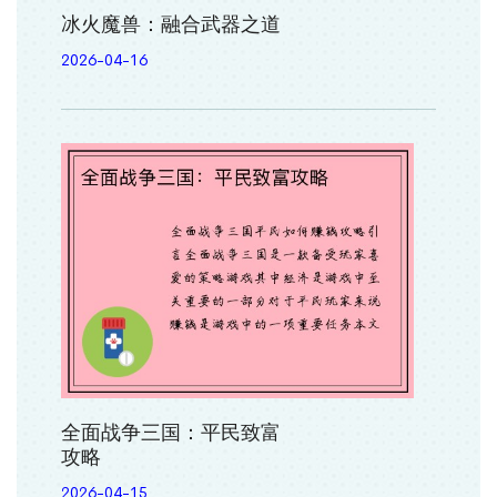
冰火魔兽：融合武器之道
2026-04-16
全面战争三国：平民致富
攻略
2026-04-15