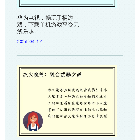
华为电视：畅玩手柄游
戏，下载单机游戏享受无
线乐趣
2026-04-17