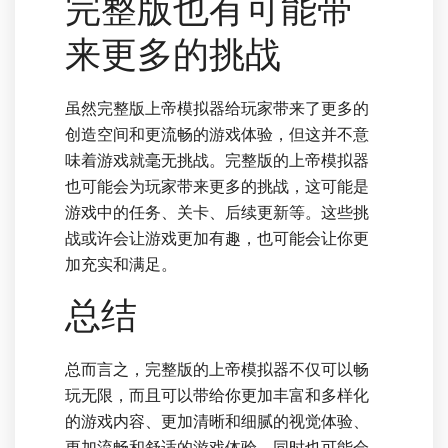
完整版也有可能带
来更多的挑战
虽然完整版上帝模拟器给玩家带来了更多的
创造空间和更流畅的游戏体验，但这并不意
味着游戏就毫无挑战。完整版的上帝模拟器
也可能会为玩家带来更多的挑战，这可能是
游戏中的任务、关卡、后续更新等。这些挑
战或许会让游戏更加有趣，也可能会让你更
加充实和满足。
总结
总而言之，完整版的上帝模拟器不仅可以畅
玩无限，而且可以带给你更加丰富和多样化
的游戏内容、更加清晰和细腻的视觉体验、
更加流畅和舒适的游戏体验，同时也可能会